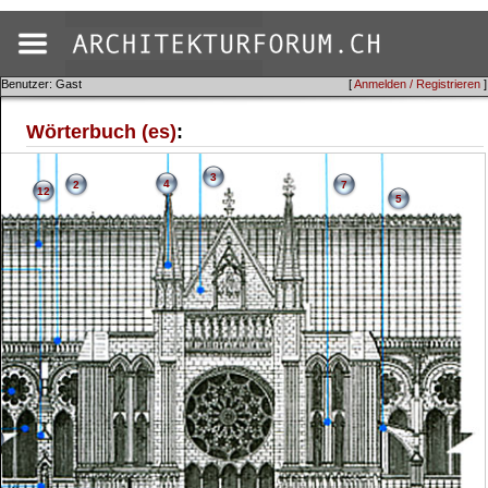
Benutzer: Gast
[
Anmelden / Registrieren
]
Wörterbuch (es)
:
3
4
2
7
12
5