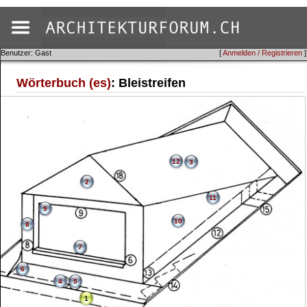
Benutzer: Gast
[
Anmelden / Registrieren
]
Wörterbuch (es)
: Bleistreifen
12
3
2
11
9
10
8
7
6
4
5
1