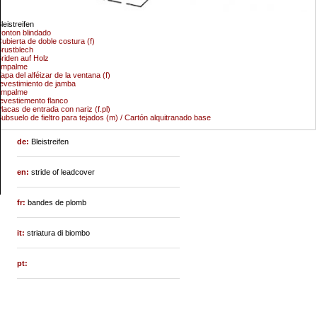
leistreifen
ronton blindado
ubierta de doble costura (f)
rustblech
riden auf Holz
empalme
apa del alféizar de la ventana (f)
evestimiento de jamba
empalme
evestiemento flanco
lacas de entrada con nariz (f.pl)
ubsuelo de fieltro para tejados (m) / Cartón alquitranado base
de:
Bleistreifen
en:
stride of leadcover
fr:
bandes de plomb
it:
striatura di biombo
pt: