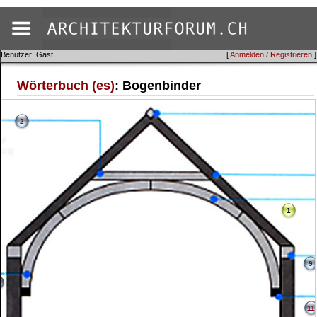
Benutzer: Gast
[
Anmelden / Registrieren
]
Wörterbuch (es)
: Bogenbinder
2
1
9
0
11