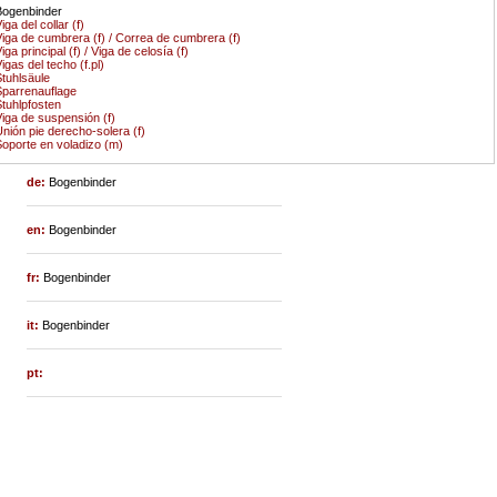
Bogenbinder
iga del collar (f)
iga de cumbrera (f) / Correa de cumbrera (f)
iga principal (f) / Viga de celosía (f)
igas del techo (f.pl)
tuhlsäule
parrenauflage
tuhlpfosten
iga de suspensión (f)
nión pie derecho-solera (f)
oporte en voladizo (m)
de:
Bogenbinder
en:
Bogenbinder
fr:
Bogenbinder
it:
Bogenbinder
pt: