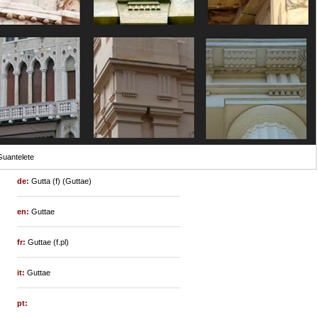
uantelete
de:
Gutta (f) (Guttae)
en:
Guttae
fr:
Guttae (f.pl)
it:
Guttae
pt: