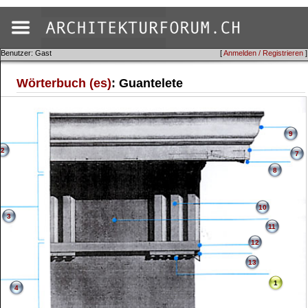
Benutzer: Gast
[
Anmelden / Registrieren
]
Wörterbuch (es)
: Guantelete
9
2
7
8
10
3
11
12
13
1
4