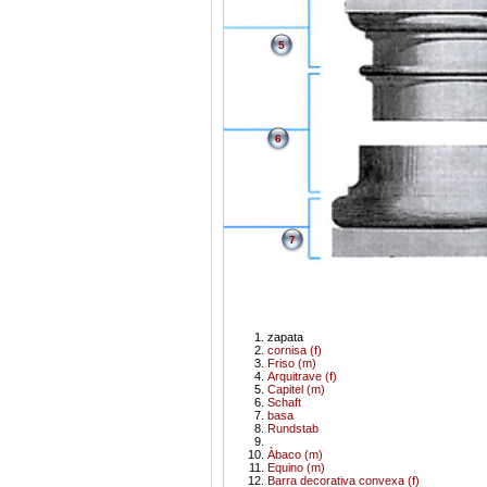
5
6
7
zapata
cornisa (f)
Friso (m)
Arquitrave (f)
Capitel (m)
Schaft
basa
Rundstab
Àbaco (m)
Equino (m)
Barra decorativa convexa (f)