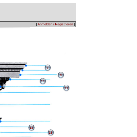
[
Anmelden / Registrieren
]
8
9
10
11
12
18