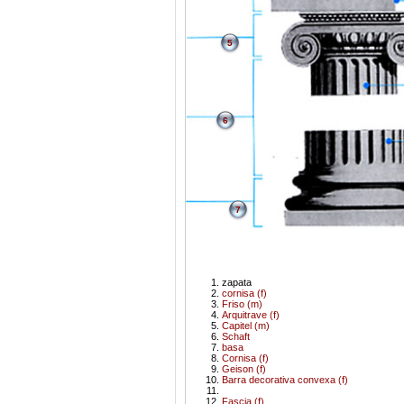
5
6
7
zapata
cornisa (f)
Friso (m)
Arquitrave (f)
Capitel (m)
Schaft
basa
Cornisa (f)
Geison (f)
Barra decorativa convexa (f)
Fascia (f)