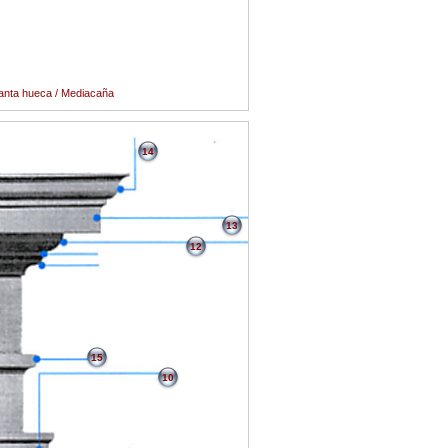
ganta hueca / Mediacaña
14
13
12
15
10