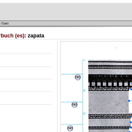
: Gast
rbuch (es)
: zapata
2
3
4