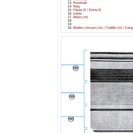
Rundstab
Steg
Flauta (f) / Estria (f)
voluta
Àbaco (m)
Moldeo cóncavo (m) / Chaflán (m) / Gar
2
3
4