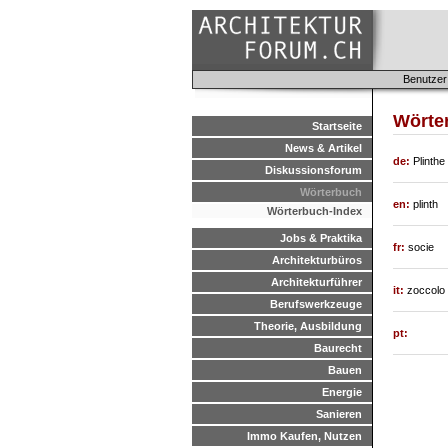
Benutzer
Wörte
Startseite
News & Artikel
de:
Plinthe
Diskussionsforum
Wörterbuch
en:
plinth
Wörterbuch-Index
Jobs & Praktika
fr:
socie
Architekturbüros
Architekturführer
it:
zoccolo
Berufswerkzeuge
Theorie, Ausbildung
pt:
Baurecht
Bauen
Energie
Sanieren
Immo Kaufen, Nutzen