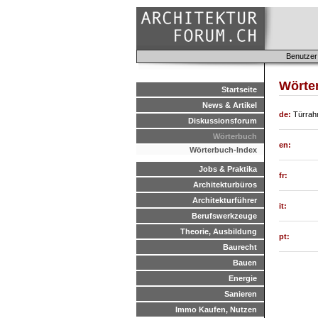
Benutzer
Wörte
Startseite
News & Artikel
de:
Türra
Diskussionsforum
Wörterbuch
en:
Wörterbuch-Index
Jobs & Praktika
fr:
Architekturbüros
Architekturführer
it:
Berufswerkzeuge
Theorie, Ausbildung
pt:
Baurecht
Bauen
Energie
Sanieren
Immo Kaufen, Nutzen