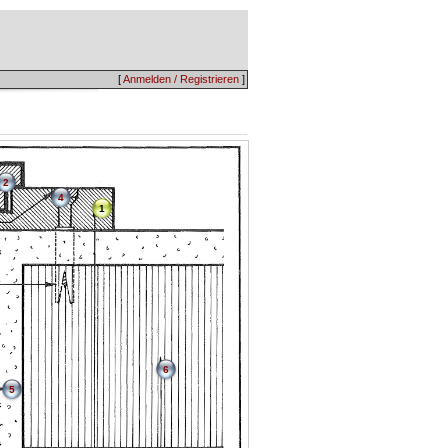
[
Anmelden / Registrieren
]
2
4
1
6
5