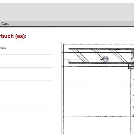
: Gast
rbuch (es)
:
hmen
3