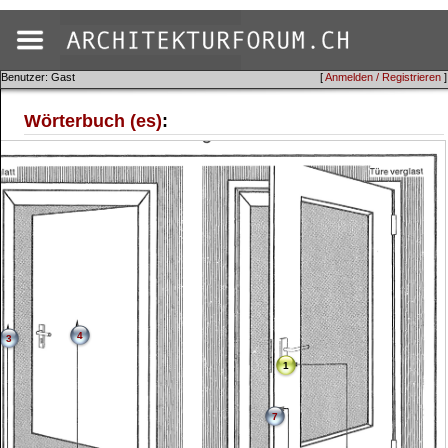
Benutzer: Gast
[
Anmelden / Registrieren
]
Wörterbuch (es)
:
4
3
1
7