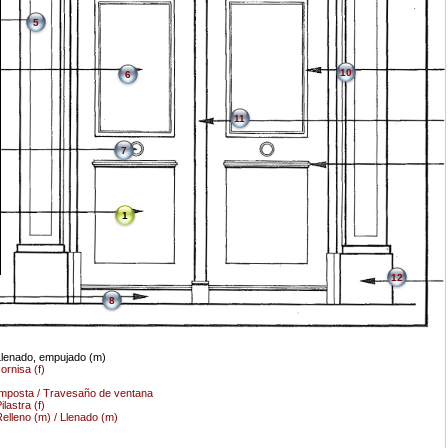
5
10
6
11
7
1
12
8
lenado, empujado (m)
ornisa (f)
mposta / Travesaño de ventana
ilastra (f)
elleno (m) / Llenado (m)