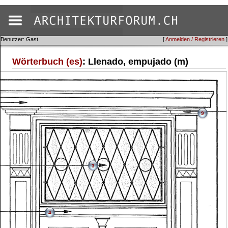
Benutzer: Gast
[
Anmelden / Registrieren
]
Wörterbuch (es)
: Llenado, empujado (m)
9
3
4