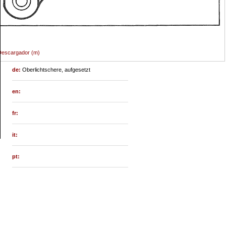
Descargador (m)
de:
Oberlichtschere, aufgesetzt
en:
fr:
it:
pt: