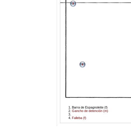
3
4
Barra de Espagnolette (f)
Gancho de detención (m)
Falleba (f)