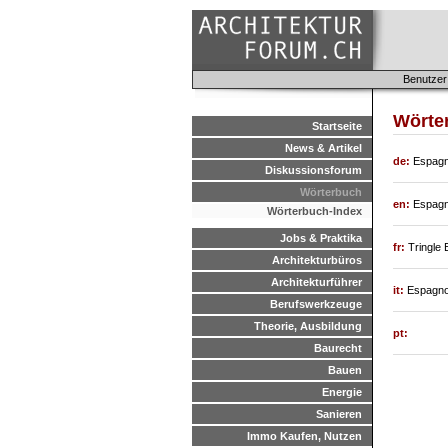
Benutzer
Wörte
Startseite
News & Artikel
de:
Espagno
Diskussionsforum
Wörterbuch
en:
Espagn
Wörterbuch-Index
Jobs & Praktika
fr:
Tringle 
Architekturbüros
Architekturführer
it:
Espagnol
Berufswerkzeuge
Theorie, Ausbildung
pt:
Baurecht
Bauen
Energie
Sanieren
Immo Kaufen, Nutzen