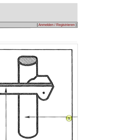
[
Anmelden / Registrieren
]
1