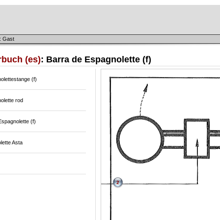
: Gast
rbuch (es)
: Barra de Espagnolette (f)
lettestange (f)
olette rod
Espagnolette (f)
ette Asta
2