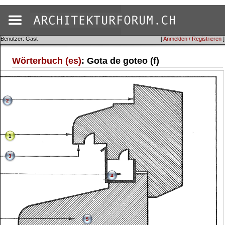
Benutzer: Gast
[
Anmelden / Registrieren
]
Wörterbuch (es)
: Gota de goteo (f)
2
1
3
4
5