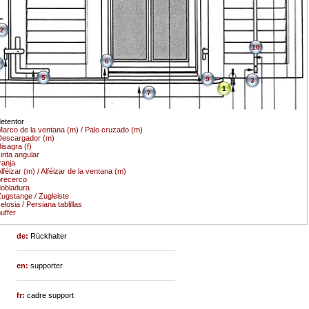
2
10
6
5
9
3
1
7
etentor
arco de la ventana (m) / Palo cruzado (m)
Descargador (m)
isagra (f)
inta angular
ranja
lféizar (m) / Alféizar de la ventana (m)
recerco
obladura
ugstange / Zugleiste
elosia / Persiana tablillas
uffer
de:
Rückhalter
en:
supporter
fr:
cadre support