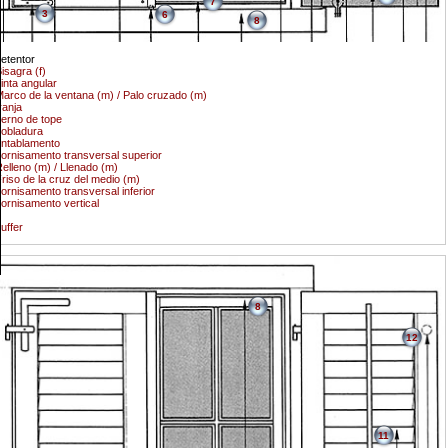
7
3
6
8
etentor
isagra (f)
inta angular
arco de la ventana (m) / Palo cruzado (m)
ranja
erno de tope
obladura
ntablamento
ornisamento transversal superior
elleno (m) / Llenado (m)
riso de la cruz del medio (m)
ornisamento transversal inferior
ornisamento vertical
uffer
8
12
11