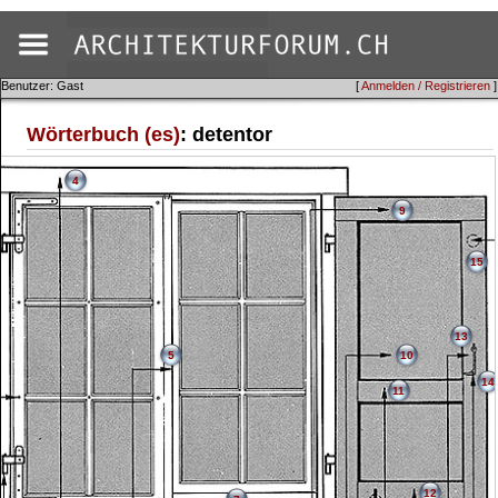
Benutzer: Gast
[
Anmelden / Registrieren
]
Wörterbuch (es)
: detentor
4
9
15
13
5
10
14
11
12