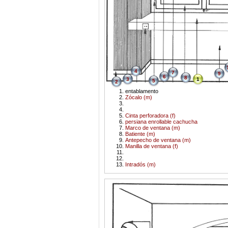
4
7
9
6
8
3
1
5
2
entablamento
Zócalo (m)
Cinta perforadora (f)
persiana enrollable cachucha
Marco de ventana (m)
Batiente (m)
Antepecho de ventana (m)
Manilla de ventana (f)
Intradós (m)