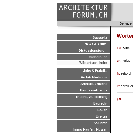
Benutzer
Wörte
Startseite
News & Artikel
de:
Sims
Diskussionsforum
Wörterbuch
en:
ledge
Wörterbuch-Index
Jobs & Praktika
fr:
rebord
Architekturbüros
Architekturführer
it:
cornicio
Berufswerkzeuge
Theorie, Ausbildung
pt:
Baurecht
Bauen
Energie
Sanieren
Immo Kaufen, Nutzen