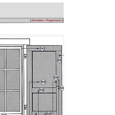
[
Anmelden / Registrieren
]
9
15
13
10
14
11
12