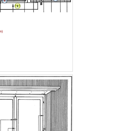
8
1
m)