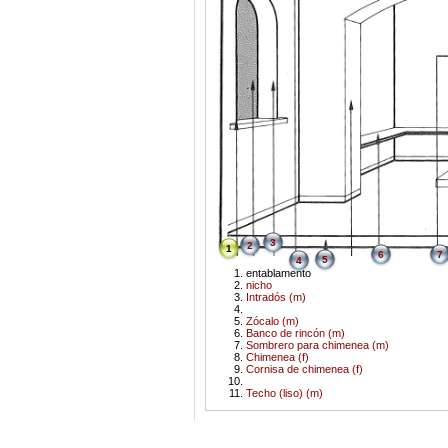
3
2
1
6
7
5
4
entablamento
nicho
Intradós (m)
Zócalo (m)
Banco de rincón (m)
Sombrero para chimenea (m)
Chimenea (f)
Cornisa de chimenea (f)
Techo (liso) (m)