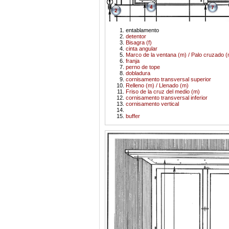
4
7
2
entablamento
detentor
Bisagra (f)
cinta angular
Marco de la ventana (m) / Palo cruzado (
franja
perno de tope
dobladura
cornisamento transversal superior
Relleno (m) / Llenado (m)
Friso de la cruz del medio (m)
cornisamento transversal inferior
cornisamento vertical
buffer