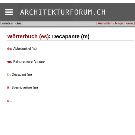
Benutzer: Gast
[
Anmelden / Registrieren
]
Wörterbuch (es)
: Decapante (m)
de:
Abbeizmittel (nt)
en:
Paint remover/stripper
fr:
Décapant (m)
it:
Sverniciartore (m)
pt: