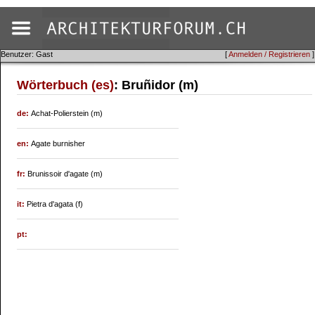
Benutzer: Gast
[
Anmelden / Registrieren
]
Wörterbuch (es)
: Bruñidor (m)
de:
Achat-Polierstein (m)
en:
Agate burnisher
fr:
Brunissoir d'agate (m)
it:
Pietra d'agata (f)
pt: