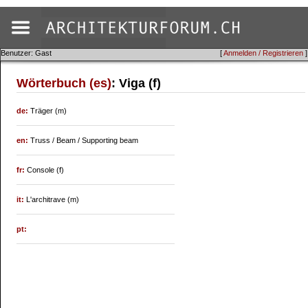
Benutzer: Gast
[
Anmelden / Registrieren
]
Wörterbuch (es)
: Viga (f)
de:
Träger (m)
en:
Truss / Beam / Supporting beam
fr:
Console (f)
it:
L'architrave (m)
pt: