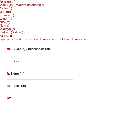
anzana (f)
bedul (m) (Madera de abedul, f)
oble (m)
liso (m)
resno (m)
beto (m)
ino (m)
ilo (m)
ecuoya (f)
beto (m) / Pino (m)
adera (f)
specie de madera (f) / Tipo de madera (m) / Clase de madera (f)
de:
Buche (f) / Buchenholz (nt)
en:
Beech
fr:
Hêtre (m)
it:
Faggio (m)
pt: