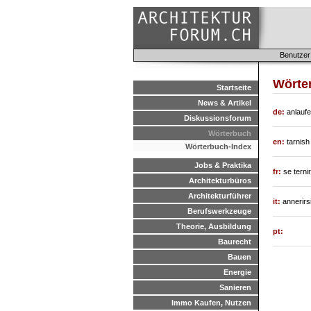
Benutzer
Wörte
Startseite
News & Artikel
de:
anlaufe
Diskussionsforum
Wörterbuch
en:
tarnish
Wörterbuch-Index
Jobs & Praktika
fr:
se ternir
Architekturbüros
Architekturführer
it:
annerirs
Berufswerkzeuge
Theorie, Ausbildung
pt:
Baurecht
Bauen
Energie
Sanieren
Immo Kaufen, Nutzen