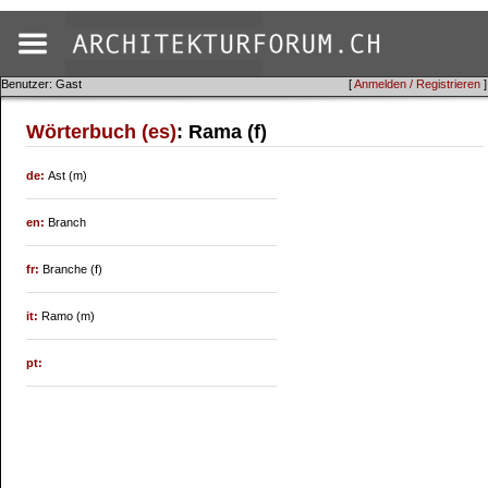
Benutzer: Gast
[
Anmelden / Registrieren
]
Wörterbuch (es)
: Rama (f)
de:
Ast (m)
en:
Branch
fr:
Branche (f)
it:
Ramo (m)
pt: