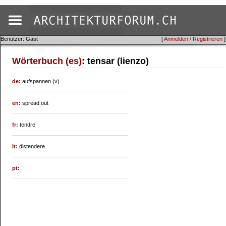
Benutzer: Gast
[
Anmelden / Registrieren
]
Wörterbuch (es)
: tensar (lienzo)
de:
aufspannen (v)
en:
spread out
fr:
tendre
it:
distendere
pt: