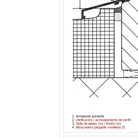
armatoste portante
vitrificación / acristalamiento de perfil
Sello de labios (m) / Retén (m)
Abrazadera plegable ventilada (f)