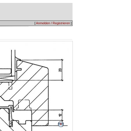
[
Anmelden / Registrieren
]
3