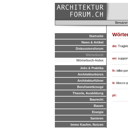
Benutzer
Wörte
Startseite
News & Artikel
de:
Tragkl
Diskussionsforum
Wörterbuch
en:
support
Wörterbuch-Index
Jobs & Praktika
fr:
billot po
Architekturbüros
Architekturführer
it:
blocco p
Berufswerkzeuge
Theorie, Ausbildung
pt:
Baurecht
Bauen
Energie
Sanieren
Immo Kaufen, Nutzen