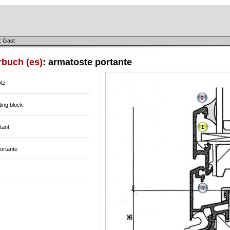
: Gast
rbuch (es)
: armatoste portante
otz
2
ing block
rtant
1
ortante
4