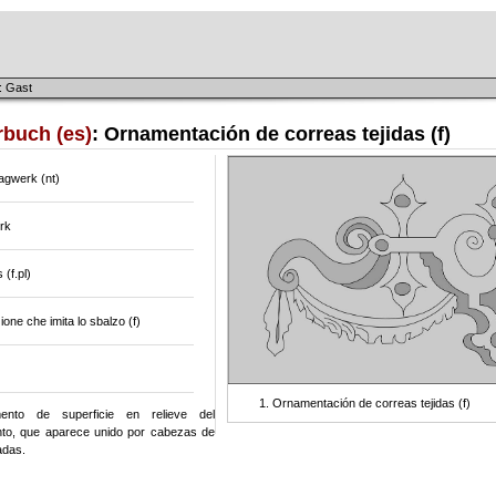
: Gast
rbuch (es)
: Ornamentación de correas tejidas (f)
agwerk (nt)
rk
 (f.pl)
one che imita lo sbalzo (f)
Ornamentación de correas tejidas (f)
nto de superficie en relieve del
to, que aparece unido por cabezas de
adas.