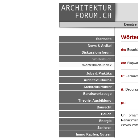
Benutzer
Wörte
Startseite
News & Artikel
de:
Beschl
Diskussionsforum
Wörterbuch
en:
Slapwo
Wörterbuch-Index
Jobs & Praktika
fr:
Ferrures
Architekturbüros
Architekturführer
it:
Decorazi
Berufswerkzeuge
Theorie, Ausbildung
pt:
Baurecht
Bauen
Un orname
Renacimien
Energie
clavos imit
Sanieren
Immo Kaufen, Nutzen