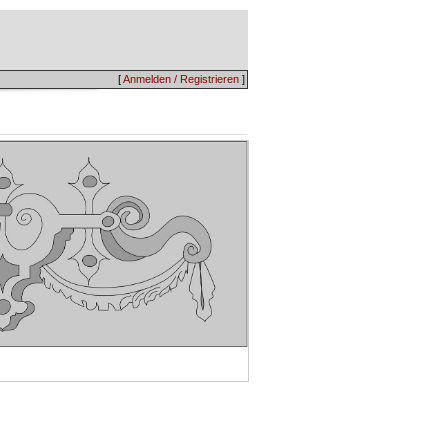
[
Anmelden / Registrieren
]