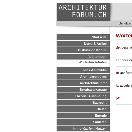
Benutzer
Wörte
Startseite
News & Artikel
de:
beschl
Diskussionsforum
Wörterbuch
en:
accele
Wörterbuch-Index
Jobs & Praktika
fr:
accélér
Architekturbüros
Architekturführer
it:
acceler
Berufswerkzeuge
Theorie, Ausbildung
pt:
Baurecht
Bauen
Energie
Sanieren
Immo Kaufen, Nutzen