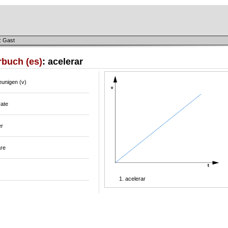
: Gast
rbuch (es)
: acelerar
eunigen (v)
rate
er
are
acelerar