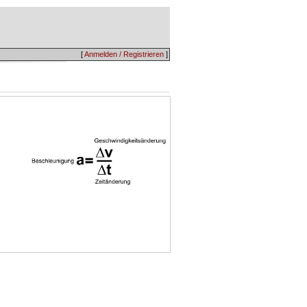
[
Anmelden / Registrieren
]