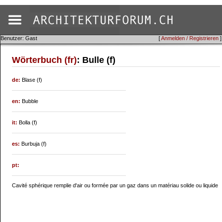
Benutzer: Gast
[
Anmelden / Registrieren
]
Wörterbuch (fr)
: Bulle (f)
de:
Blase (f)
en:
Bubble
it:
Bolla (f)
es:
Burbuja (f)
pt:
Cavité sphérique remplie d'air ou formée par un gaz dans un matériau solide ou liquide