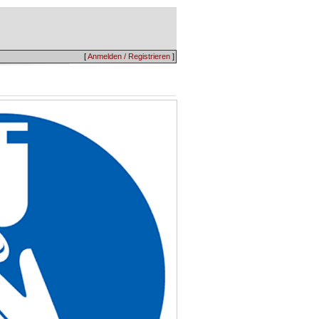
[
Anmelden / Registrieren
]