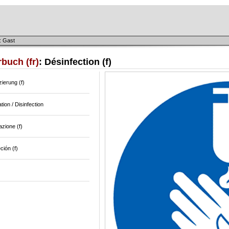
: Gast
buch (fr)
: Désinfection (f)
zierung (f)
ation / Disinfection
azione (f)
ción (f)