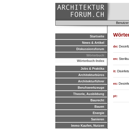
Benutzer
Wörter
Startseite
News & Artikel
de:
Desinfi
Diskussionsforum
Wörterbuch
en:
Sterilis
Wörterbuch-Index
Jobs & Praktika
it:
Disinfett
Architekturbüros
Architekturführer
es:
Desinfe
Berufswerkzeuge
Theorie, Ausbildung
pt:
Baurecht
Bauen
Energie
Sanieren
Immo Kaufen, Nutzen