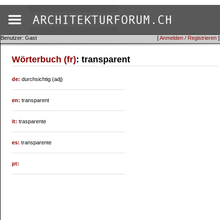
Benutzer: Gast
[
Anmelden / Registrieren
]
Wörterbuch (fr)
: transparent
de:
durchsichtig (adj)
en:
transparent
it:
trasparente
es:
transparente
pt: