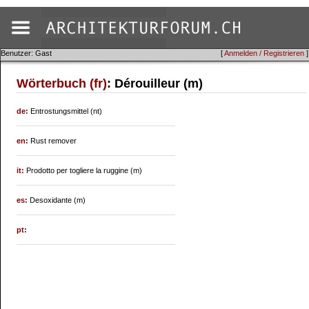
Benutzer: Gast
[
Anmelden / Registrieren
]
Wörterbuch (fr)
: Dérouilleur (m)
de:
Entrostungsmittel (nt)
en:
Rust remover
it:
Prodotto per togliere la ruggine (m)
es:
Desoxidante (m)
pt: