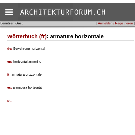
Benutzer: Gast
[
Anmelden / Registrieren
]
Wörterbuch (fr)
: armature horizontale
de:
Bewehrung horizontal
en:
horizontal armoring
it:
armatura orizzontale
es:
armadura horizontal
pt: