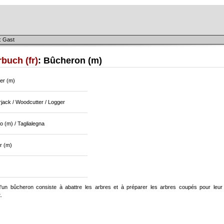
: Gast
buch (fr)
: Bûcheron (m)
ler (m)
jack / Woodcutter / Logger
o (m) / Taglialegna
r (m)
'un bûcheron consiste à abattre les arbres et à préparer les arbres coupés pour leur
.