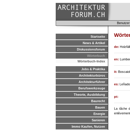
Benutzer
Wörter
Startseite
News & Artikel
de:
Holzfäl
Diskussionsforum
Wörterbuch
en:
Lumber
Wörterbuch-Index
Jobs & Praktika
it:
Boscaiol
Architekturbüros
Architekturführer
es:
Leñado
Berufswerkzeuge
Theorie, Ausbildung
pt:
Baurecht
Bauen
La tâche d
enlèvement
Energie
Sanieren
Immo Kaufen, Nutzen