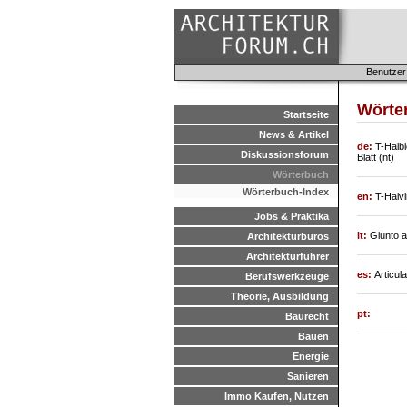
Benutzer
Wörter
Startseite
News & Artikel
de:
T-Halbi
Diskussionsforum
Blatt (nt)
Wörterbuch
Wörterbuch-Index
en:
T-Halvi
Jobs & Praktika
it:
Giunto 
Architekturbüros
Architekturführer
es:
Articul
Berufswerkzeuge
Theorie, Ausbildung
pt:
Baurecht
Bauen
Energie
Sanieren
Immo Kaufen, Nutzen