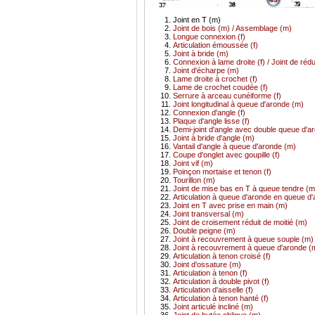
Joint en T (m)
Joint de bois (m) / Assemblage (m)
Longue connexion (f)
Articulation émoussée (f)
Joint à bride (m)
Connexion à lame droite (f) / Joint de réd
Joint d'écharpe (m)
Lame droite à crochet (f)
Lame de crochet coudée (f)
Serrure à arceau cunéiforme (f)
Joint longitudinal à queue d'aronde (m)
Connexion d'angle (f)
Plaque d'angle lisse (f)
Demi-joint d'angle avec double queue d'a
Joint à bride d'angle (m)
Vantail d'angle à queue d'aronde (m)
Coupe d'onglet avec goupille (f)
Joint vif (m)
Poinçon mortaise et tenon (f)
Tourillon (m)
Joint de mise bas en T à queue tendre (m
Articulation à queue d'aronde en queue d'
Joint en T avec prise en main (m)
Joint transversal (m)
Joint de croisement réduit de moitié (m)
Double peigne (m)
Joint à recouvrement à queue souple (m)
Joint à recouvrement à queue d'aronde (
Articulation à tenon croisé (f)
Joint d'ossature (m)
Articulation à tenon (f)
Articulation à double pivot (f)
Articulation d'aisselle (f)
Articulation à tenon hanté (f)
Joint articulé incliné (m)
Joint de butée oblique (m)