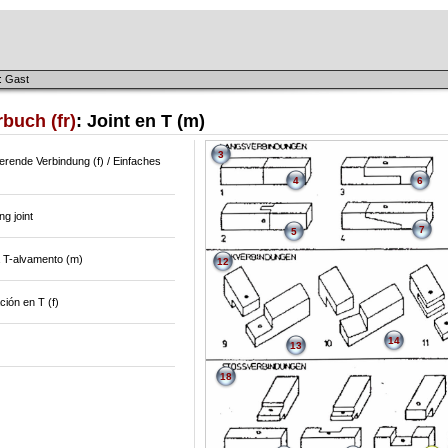
: Gast
buch (fr)
: Joint en T (m)
3
erende Verbindung (f) / Einfaches
4
6
ng joint
7
5
a T-alvamento (m)
12
ación en T (f)
14
13
18