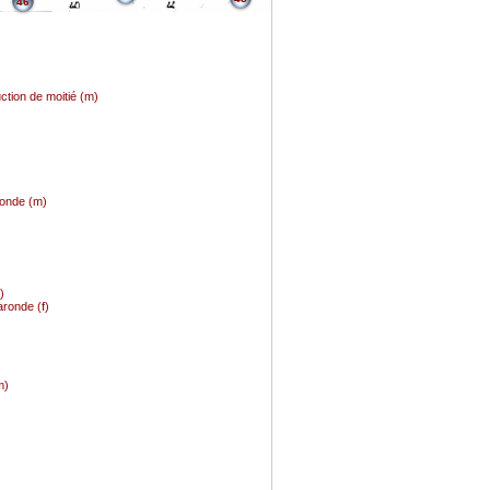
46
uction de moitié (m)
ronde (m)
)
aronde (f)
m)