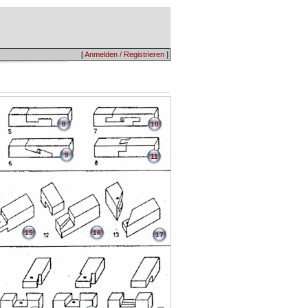
[
Anmelden / Registrieren
]
8
10
9
11
15
16
17