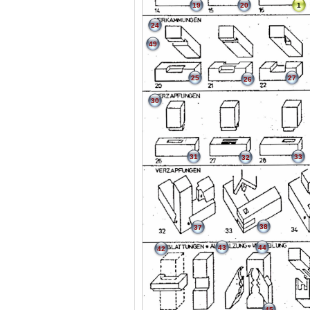
19
20
1
24
49
25
27
26
30
31
33
32
38
37
43
44
42
45