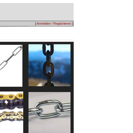
[
Anmelden / Registrieren
]