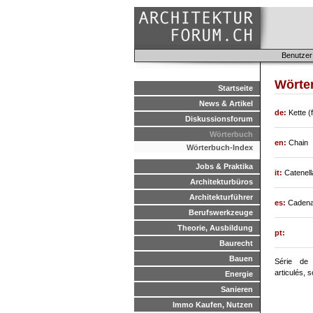
Benutzer
Wörter
Startseite
News & Artikel
de:
Kette (f
Diskussionsforum
Wörterbuch
en:
Chain
Wörterbuch-Index
Jobs & Praktika
it:
Catenella
Architekturbüros
Architekturführer
es:
Cadena
Berufswerkzeuge
Theorie, Ausbildung
pt:
Baurecht
Bauen
Série de 
articulés, 
Energie
Sanieren
Immo Kaufen, Nutzen