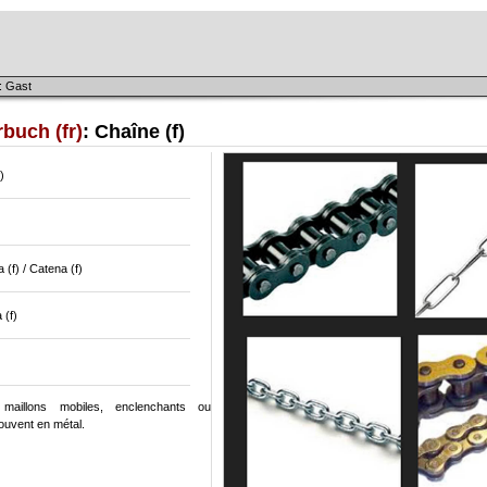
: Gast
buch (fr)
: Chaîne (f)
)
 (f) / Catena (f)
 (f)
maillons mobiles, enclenchants ou
souvent en métal.