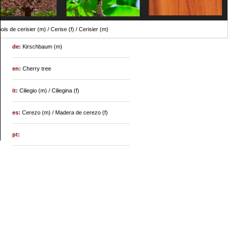
ois de cerisier (m) / Cerise (f) / Cerisier (m)
de:
Kirschbaum (m)
en:
Cherry tree
it:
Ciliegio (m) / Ciliegina (f)
es:
Cerezo (m) / Madera de cerezo (f)
pt: