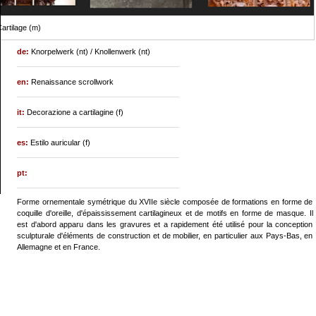
artilage (m)
de:
Knorpelwerk (nt) / Knollenwerk (nt)
en:
Renaissance scrollwork
it:
Decorazione a cartilagine (f)
es:
Estilo auricular (f)
pt:
Forme ornementale symétrique du XVIIe siècle composée de formations en forme de
coquille d'oreille, d'épaississement cartilagineux et de motifs en forme de masque. Il
est d'abord apparu dans les gravures et a rapidement été utilisé pour la conception
sculpturale d'éléments de construction et de mobilier, en particulier aux Pays-Bas, en
Allemagne et en France.