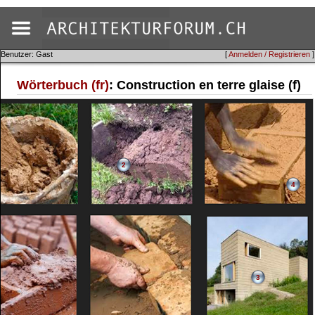
Benutzer: Gast
[
Anmelden / Registrieren
]
Wörterbuch (fr)
: Construction en terre glaise (f)
2
4
3