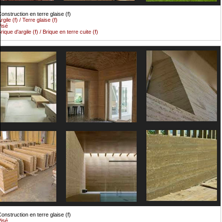
onstruction en terre glaise (f)
rgile (f) / Terre glaise (f)
isé
rique d'argile (f) / Brique en terre cuite (f)
onstruction en terre glaise (f)
isé