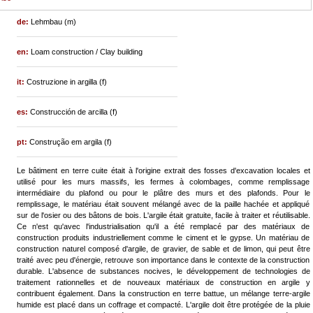
de:
Lehmbau (m)
en:
Loam construction / Clay building
it:
Costruzione in argilla (f)
es:
Construcción de arcilla (f)
pt:
Construção em argila (f)
Le bâtiment en terre cuite était à l'origine extrait des fosses d'excavation locales et
utilisé pour les murs massifs, les fermes à colombages, comme remplissage
intermédiaire du plafond ou pour le plâtre des murs et des plafonds. Pour le
remplissage, le matériau était souvent mélangé avec de la paille hachée et appliqué
sur de l'osier ou des bâtons de bois. L'argile était gratuite, facile à traiter et réutilisable.
Ce n'est qu'avec l'industrialisation qu'il a été remplacé par des matériaux de
construction produits industriellement comme le ciment et le gypse. Un matériau de
construction naturel composé d'argile, de gravier, de sable et de limon, qui peut être
traité avec peu d'énergie, retrouve son importance dans le contexte de la construction
durable. L'absence de substances nocives, le développement de technologies de
traitement rationnelles et de nouveaux matériaux de construction en argile y
contribuent également. Dans la construction en terre battue, un mélange terre-argile
humide est placé dans un coffrage et compacté. L'argile doit être protégée de la pluie