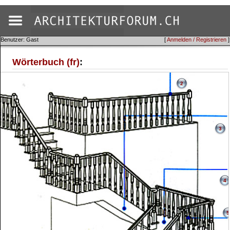
Benutzer: Gast
[
Anmelden / Registrieren
]
Wörterbuch (fr)
:
2
3
4
5