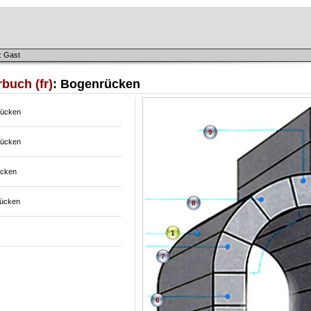
: Gast
buch (fr)
: Bogenrücken
rücken
9
rücken
ücken
ücken
8
1
7
6