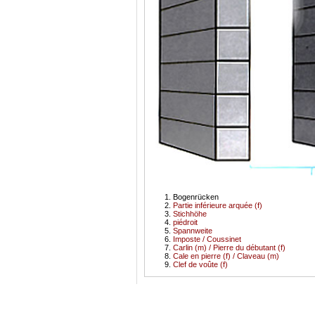
Bogenrücken
Partie inférieure arquée (f)
Stichhöhe
piédroit
Spannweite
Imposte / Coussinet
Carlin (m) / Pierre du débutant (f)
Cale en pierre (f) / Claveau (m)
Clef de voûte (f)