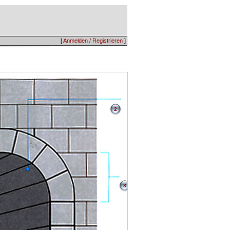
[
Anmelden / Registrieren
]
2
3