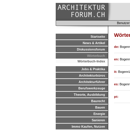
Benutzer
Wörter
Startseite
News & Artikel
de:
Bogen
Diskussionsforum
Wörterbuch
en:
Bogen
Wörterbuch-Index
Jobs & Praktika
it:
Bogenr
Architekturbüros
Architekturführer
es:
Bogenr
Berufswerkzeuge
Theorie, Ausbildung
pt:
Baurecht
Bauen
Energie
Sanieren
Immo Kaufen, Nutzen