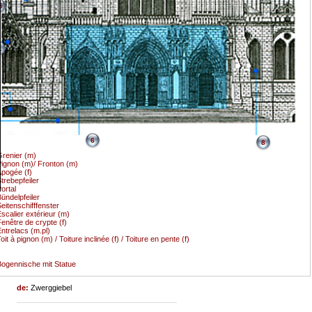
5
1
6
8
renier (m)
ignon (m)/ Fronton (m)
pogée (f)
trebepfeiler
ortal
ündelpfeiler
eitenschifffenster
scalier extérieur (m)
enêtre de crypte (f)
ntrelacs (m.pl)
oit à pignon (m) / Toiture inclinée (f) / Toiture en pente (f)
ogennische mit Statue
de:
Zwerggiebel