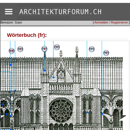
Benutzer: Gast
[
Anmelden / Registrieren
]
Wörterbuch (fr)
:
3
4
2
7
12
5