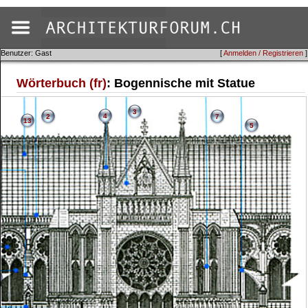
Benutzer: Gast
[
Anmelden / Registrieren
]
Wörterbuch (fr)
: Bogennische mit Statue
3
4
2
7
13
5