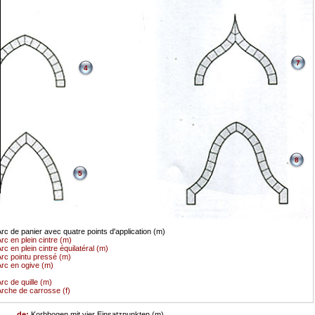
7
4
8
5
rc de panier avec quatre points d'application (m)
rc en plein cintre (m)
rc en plein cintre équilatéral (m)
rc pointu pressé (m)
rc en ogive (m)
rc de quille (m)
rche de carrosse (f)
de:
Korbbogen mit vier Einsatzpunkten (m)