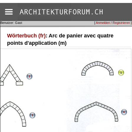
Benutzer: Gast
[
Anmelden / Registrieren
]
Wörterbuch (fr)
: Arc de panier avec quatre
points d'application (m)
1
2
6
3