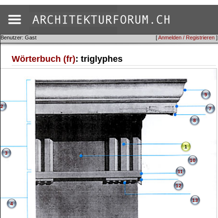
Benutzer: Gast
[
Anmelden / Registrieren
]
Wörterbuch (fr)
: triglyphes
9
2
7
8
1
3
10
11
12
13
4