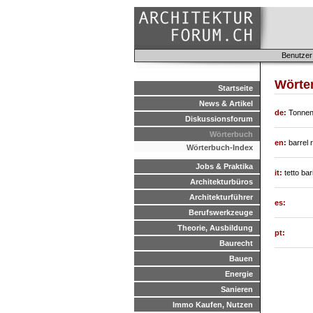
Benutzer
Wörter
Startseite
News & Artikel
de:
Tonne
Diskussionsforum
Wörterbuch
en:
barrel 
Wörterbuch-Index
Jobs & Praktika
it:
tetto bar
Architekturbüros
Architekturführer
es:
Berufswerkzeuge
Theorie, Ausbildung
pt:
Baurecht
Bauen
Energie
Sanieren
Immo Kaufen, Nutzen