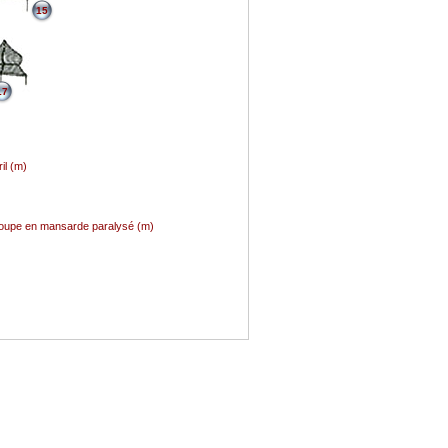
15
17
il (m)
croupe en mansarde paralysé (m)