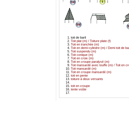
1
14
16
toit de baril
Toit plat (m) / Toiture plate (f)
Toit en tranchée (m)
Toit en demi-cylindre (m) / Demi toit de bar
Toit suspendu (m)
Toit conique (m)
Toit en croix (m)
Toit en croupe paralysé (m)
Toit mansardé avec touffe (m) / Toit en 
Toit mansardé (m)
Toit en croupe mansardé (m)
toit en pente
toiture à deux versants
toit en croupe
tente voûte