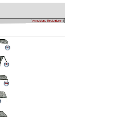
[
Anmelden / Registrieren
]
4
7
10