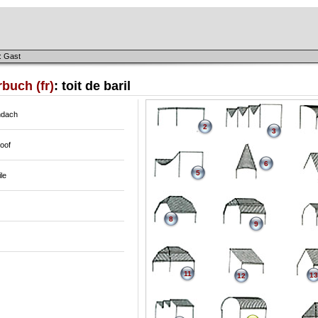
: Gast
buch (fr)
: toit de baril
ndach
2
3
roof
6
5
ile
8
9
11
13
12