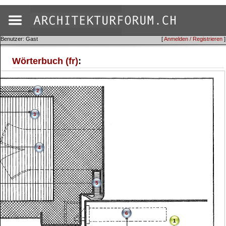
Benutzer: Gast
[
Anmelden / Registrieren
]
Wörterbuch (fr)
:
2
3
4
5
6
1