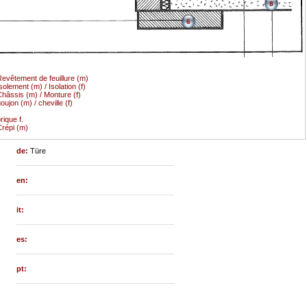
8
6
evêtement de feuillure (m)
solement (m) / Isolation (f)
hâssis (m) / Monture (f)
oujon (m) / cheville (f)
rique f.
répi (m)
de:
Türe
en:
it:
es:
pt: