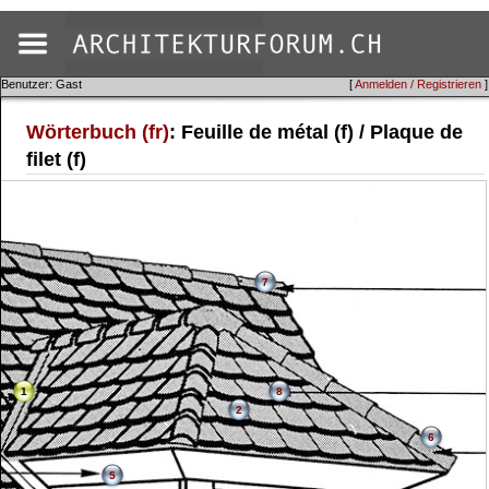
Benutzer: Gast
[
Anmelden / Registrieren
]
Wörterbuch (fr)
: Feuille de métal (f) / Plaque de
filet (f)
7
1
8
2
6
5