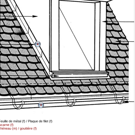
4
3
euille de métal (f) / Plaque de filet (f)
ucarne (f)
héneau (m) / gouttière (f)