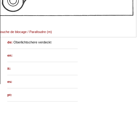
ouche de blocage / Parafoudre (m)
de:
Oberlichtschere verdeckt
en:
it:
es:
pt: