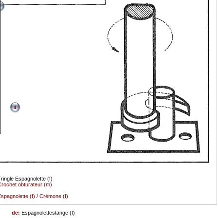
3
4
ringle Espagnolette (f)
rochet obturateur (m)
spagnolette (f) / Crémone (f)
de:
Espagnolettestange (f)