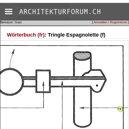
Benutzer: Gast
[
Anmelden / Registrieren
]
Wörterbuch (fr)
: Tringle Espagnolette (f)
1