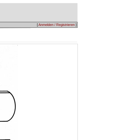
[
Anmelden / Registrieren
]