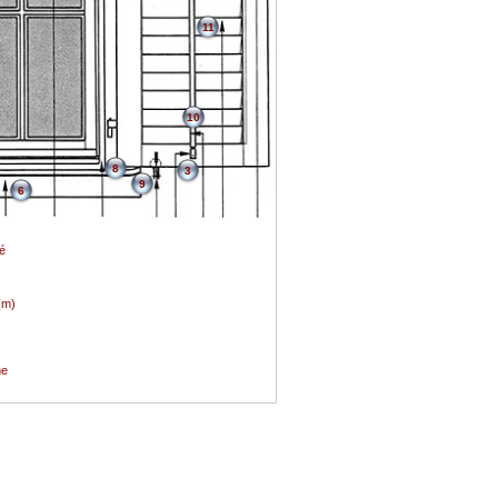
11
10
8
3
9
6
é
(m)
ne