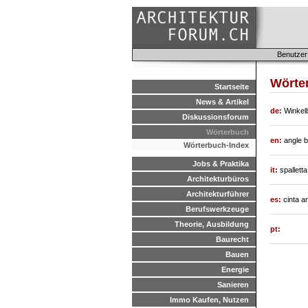
Benutzer
Wörter
Startseite
News & Artikel
de:
Winkel
Diskussionsforum
Wörterbuch
en:
angle 
Wörterbuch-Index
Jobs & Praktika
it:
spalletta
Architekturbüros
Architekturführer
es:
cinta a
Berufswerkzeuge
Theorie, Ausbildung
pt:
Baurecht
Bauen
Energie
Sanieren
Immo Kaufen, Nutzen