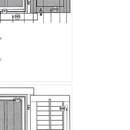
12
7
8
é
)
7
12