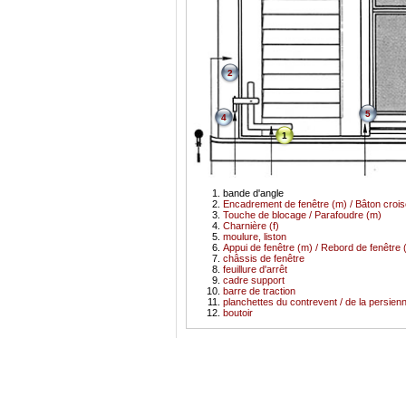
2
5
4
1
bande d'angle
Encadrement de fenêtre (m) / Bâton crois
Touche de blocage / Parafoudre (m)
Charnière (f)
moulure, liston
Appui de fenêtre (m) / Rebord de fenêtre 
châssis de fenêtre
feuillure d'arrêt
cadre support
barre de traction
planchettes du contrevent / de la persien
boutoir