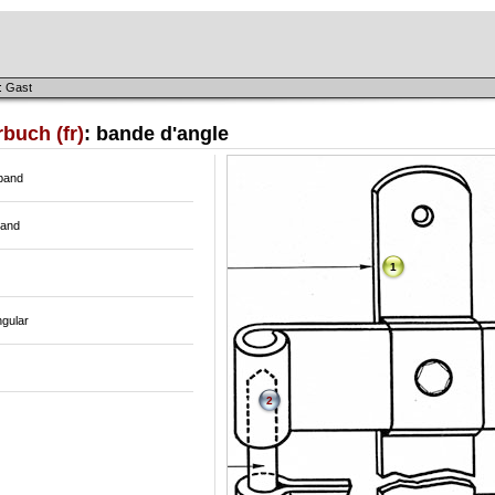
: Gast
buch (fr)
: bande d'angle
band
band
1
ngular
2