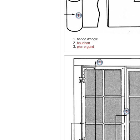
3
bande d'angle
bouchon
pierre gond
4
5