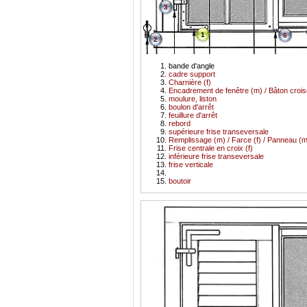
3
1
6
2
bande d'angle
cadre support
Charnière (f)
Encadrement de fenêtre (m) / Bâton crois
moulure, liston
boulon d'arrêt
feuillure d'arrêt
rebord
supérieure frise transeversale
Remplissage (m) / Farce (f) / Panneau (m
Frise centrale en croix (f)
inférieure frise transeversale
frise verticale
boutoir