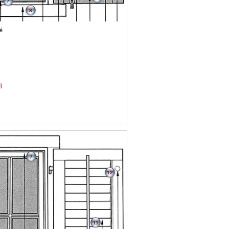
7
8
é
)
7
12
11