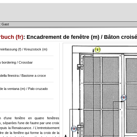
: Gast
buch (fr)
: Encadrement de fenêtre (m) / Bâton crois
einfassung (f) / Kreuzstock (m)
1
 bordering / Crossbar
della finestra / Bastone a croce
e la ventana (m) / Palo cruzado
5
on d'une fenêtre en quatre fenêtres
es, séparées l'une de l'autre par une croix
epuis la Renaissance. / L'entretoisement
3
re de la fenêtre qui forme la croix de la