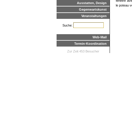
fenêtre ave
Ausstatten, Design
le poteau ve
Gegenwartskunst
Veranstaltungen
Suche:
Web-Mail
Termin-Koordination
Zur Zeit 453 Besucher