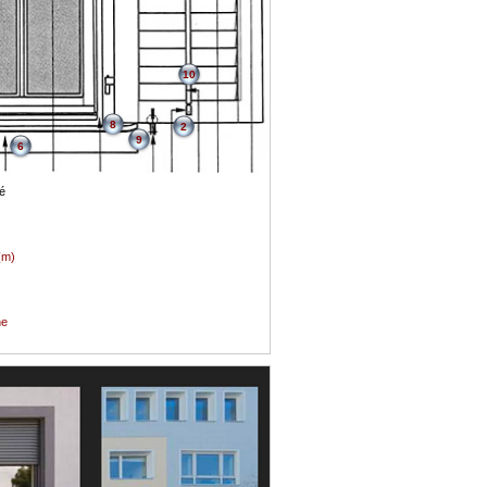
10
8
2
9
6
é
(m)
ne