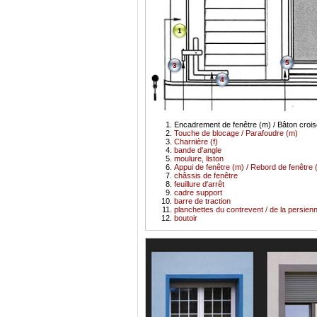
1
5
3
4
Encadrement de fenêtre (m) / Bâton crois
Touche de blocage / Parafoudre (m)
Charnière (f)
bande d'angle
moulure, liston
Appui de fenêtre (m) / Rebord de fenêtre 
châssis de fenêtre
feuillure d'arrêt
cadre support
barre de traction
planchettes du contrevent / de la persien
boutoir