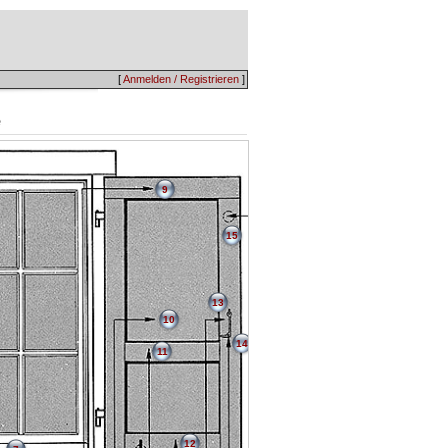
[
Anmelden / Registrieren
]
é
9
15
13
10
14
11
12