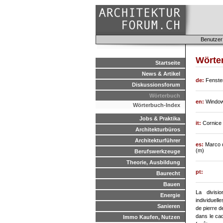
Benutzer
Wörter
Startseite
News & Artikel
de:
Fenster
Diskussionsforum
Wörterbuch
en:
Window
Wörterbuch-Index
Jobs & Praktika
it:
Cornice 
Architekturbüros
Architekturführer
es:
Marco d
(m)
Berufswerkzeuge
Theorie, Ausbildung
pt:
Baurecht
Bauen
La divisi
Energie
individuell
Sanieren
de pierre d
dans le cad
Immo Kaufen, Nutzen