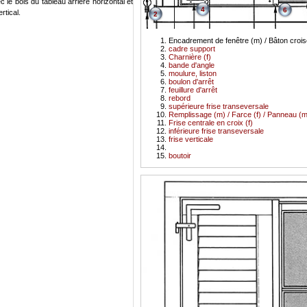
c le bois du tableau arrière horizontal et
4
6
rtical.
2
Encadrement de fenêtre (m) / Bâton crois
cadre support
Charnière (f)
bande d'angle
moulure, liston
boulon d'arrêt
feuillure d'arrêt
rebord
supérieure frise transeversale
Remplissage (m) / Farce (f) / Panneau (m
Frise centrale en croix (f)
inférieure frise transeversale
frise verticale
boutoir