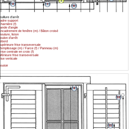
1
4
7
8
euillure d'arrêt
adre support
harnière (f)
ande d'angle
ncadrement de fenêtre (m) / Bâton croisé
oulure, liston
oulon d'arrêt
ebord
upérieure frise transeversale
emplissage (m) / Farce (f) / Panneau (m)
rise centrale en croix (f)
nférieure frise transeversale
rise verticale
outoir
8
12
11