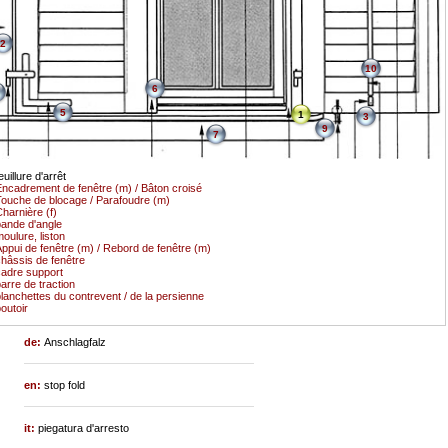
2
10
6
5
1
3
9
7
euillure d'arrêt
ncadrement de fenêtre (m) / Bâton croisé
ouche de blocage / Parafoudre (m)
harnière (f)
ande d'angle
oulure, liston
ppui de fenêtre (m) / Rebord de fenêtre (m)
hâssis de fenêtre
adre support
arre de traction
lanchettes du contrevent / de la persienne
outoir
de:
Anschlagfalz
en:
stop fold
it:
piegatura d'arresto