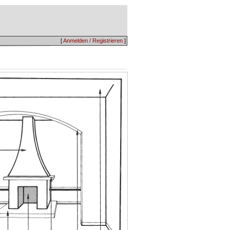
[
Anmelden / Registrieren
]