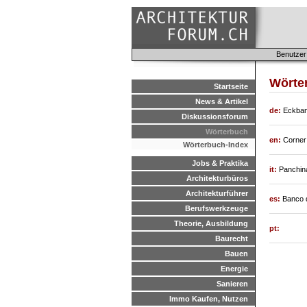
Benutzer
Wörter
Startseite
News & Artikel
de:
Eckban
Diskussionsforum
Wörterbuch
en:
Corner
Wörterbuch-Index
Jobs & Praktika
it:
Panchin
Architekturbüros
Architekturführer
es:
Banco 
Berufswerkzeuge
Theorie, Ausbildung
pt:
Baurecht
Bauen
Energie
Sanieren
Immo Kaufen, Nutzen