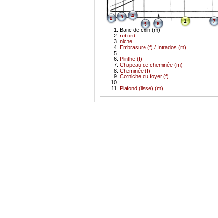
4
3
2
1
7
6
5
Banc de coin (m)
rebord
niche
Embrasure (f) / Intrados (m)
Plinthe (f)
Chapeau de cheminée (m)
Cheminée (f)
Corniche du foyer (f)
Plafond (lisse) (m)