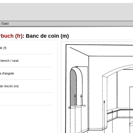
: Gast
buch (fr)
: Banc de coin (m)
k (f)
 bench / seat
a d'angolo
de rincón (m)