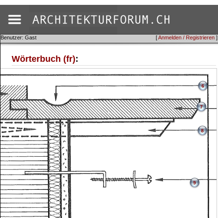
Benutzer: Gast
[
Anmelden / Registrieren
]
Wörterbuch (fr)
:
6
7
8
9