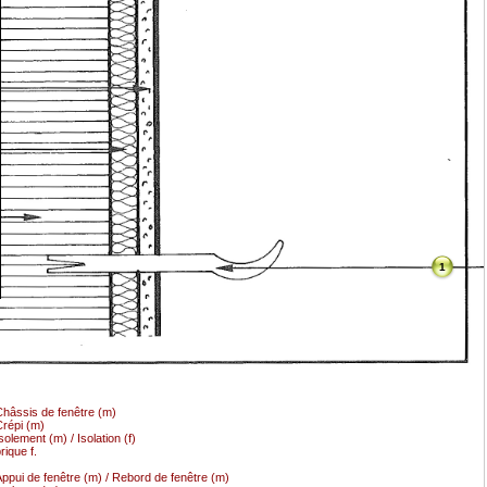
1
hâssis de fenêtre (m)
répi (m)
solement (m) / Isolation (f)
rique f.
ppui de fenêtre (m) / Rebord de fenêtre (m)